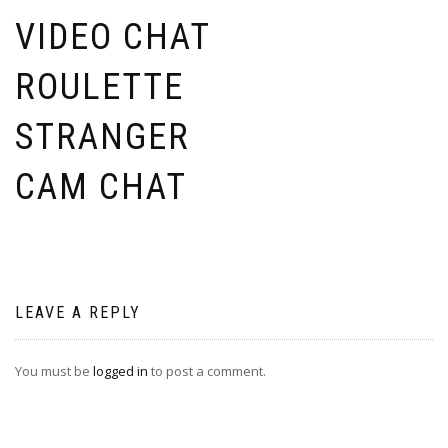
VIDEO CHAT
ROULETTE
STRANGER
CAM CHAT
LEAVE A REPLY
You must be
logged in
to post a comment.