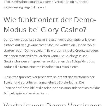
dem Durchschnittsmarkt, wo Demo-Versionen oft nur nach
Registrierung zugänglich sind.
Wie funktioniert der Demo-
Modus bei Glory Casino?
Der Demomodus ist direkt im Browser verfügbar. Spieler klicken
einfach auf den gewünschten Slot und wählen die Option “Spiel
starten” oder “Demo spielen”. Es werden virtuelle Credits geladen,
mit denen man risikofrei drehen kann. Die Spielregeln und
Gewinnchancen entsprechen exakt denen des Echtgeldmodus,
sodass die Demo eine realistische Simulation bietet.
Diese transparente Vorgehensweise erhöht das Vertrauen der
Spieler und sorgt für ein angenehmes Spielerlebnis. Die
Bedienoberfläche bleibt dieselbe, sodass man sich nahtlos auf das
Echtgeldspiel vorbereiten kann.
Vorteile von Demo Versionen